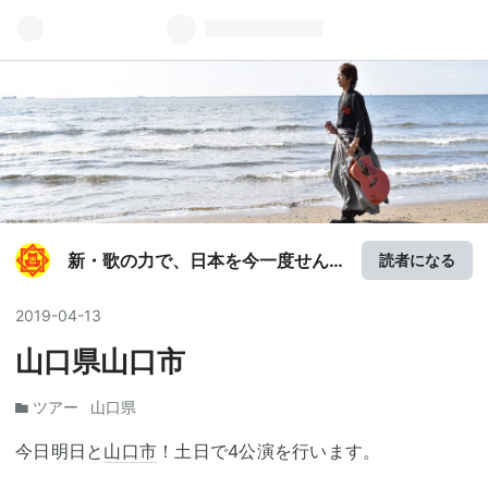
新・歌の力で、日本を今一度せん
読者になる
たくいたし申候
2019
-
04
-
13
山口県山口市
ツアー
山口県
今日明日と
山口市
！土日で4公演を行います。